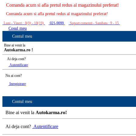
Comanda acum si afla pretul redus al magazinului preferat!
Comanda acum si afla pretul redus al magazinului preferat!
Luni - Vineri : 8(9) - 18(19)
021-9099
Suport comenzi - Sambata : 9 - 15
Cosul meu
Contul meu
Bine ai venit la
Autokarma.ro !
Ai deja cont?
Autentificare
Nu ai cont?
Inregistrare
Contul meu
Bine ai venit la
Autokarma.ro!
Ai deja cont?
Autentificare