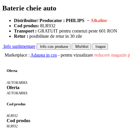
Baterie cheie auto
Distribuitor/ Producator : PHILIPS −
Alkaline
Cod produs:
8LR932
Transport :
GRATUIT pentru comenzi peste 601 RON
Retur :
posibilitate de retur in 30 zile
Info suplimentare
Info cos produse
Wishlist
Inapoi
Marketplace :
Adauga in cos
- pentru vizualizare
reducere magazin p
Oferta
AUTOKARMA
Oferta
AUTOKARMA
Cod produs
8LR932
Cod produs
8LR932