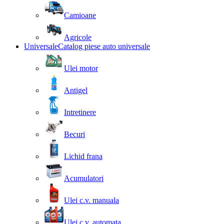
Camioane
Agricole
Universale
Catalog piese auto universale
Ulei motor
Antigel
Intretinere
Becuri
Lichid frana
Acumulatori
Ulei c.v. manuala
Ulei c.v. automata