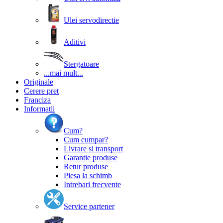
Ulei servodirectie
Aditivi
Stergatoare
...mai mult...
Originale
Cerere pret
Franciza
Informatii
Cum?
Cum cumpar?
Livrare si transport
Garantie produse
Retur produse
Piesa la schimb
Intrebari frecvente
Service partener