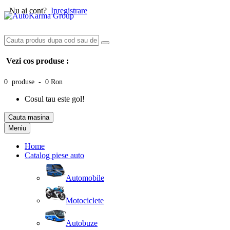
Nu ai cont?
Inregistrare
Vezi cos produse :
0 produse - 0 Ron
Cosul tau este gol!
Cauta masina
Meniu
Home
Catalog piese auto
Automobile
Motociclete
Autobuze