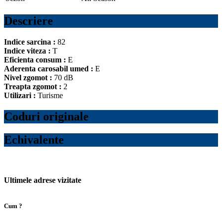
Descriere
Indice sarcina :
82
Indice viteza :
T
Eficienta consum :
E
Aderenta carosabil umed :
E
Nivel zgomot :
70 dB
Treapta zgomot :
2
Utilizari :
Turisme
Coduri originale
Echivalente
Ultimele adrese vizitate
Cum ?