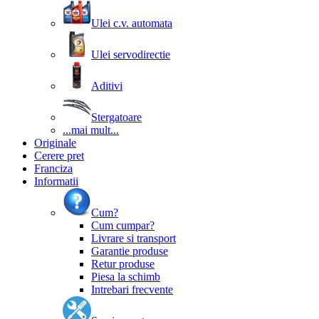
Ulei c.v. automata
Ulei servodirectie
Aditivi
Stergatoare
...mai mult...
Originale
Cerere pret
Franciza
Informatii
Cum?
Cum cumpar?
Livrare si transport
Garantie produse
Retur produse
Piesa la schimb
Intrebari frecvente