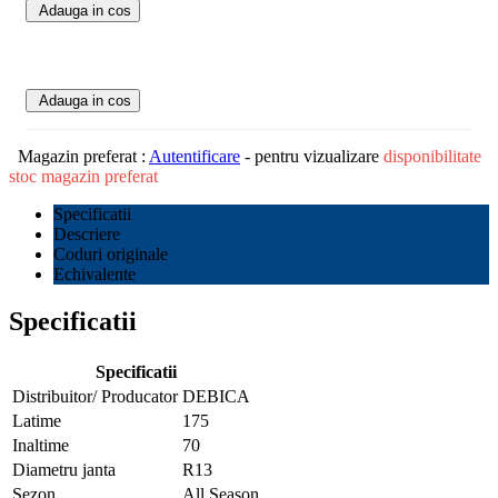
Adauga in cos
Adauga in cos
Magazin preferat :
Autentificare
- pentru vizualizare
disponibilitate
stoc magazin preferat
Specificatii
Descriere
Coduri originale
Echivalente
Specificatii
Specificatii
Distribuitor/ Producator
DEBICA
Latime
175
Inaltime
70
Diametru janta
R13
Sezon
All Season