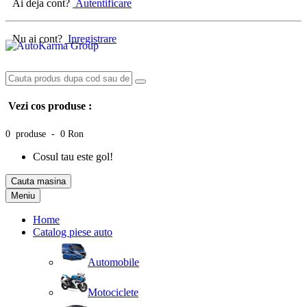
Ai deja cont?
Autentificare
Nu ai cont?
Inregistrare
Vezi cos produse :
0 produse - 0 Ron
Cosul tau este gol!
Cauta masina
Meniu
Home
Catalog piese auto
Automobile
Motociclete