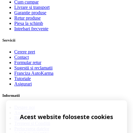
Cum cumpar
Livrare si transport
Garantie produse
Retur produse
Piesa la schimb
Intrebari frecvente
Servicii
Cerere pret
Contact
Formular retur
Sugestii si reclamatii
Franciza AutoKarma
Tutoriale
Asigurari
Informatii
Despre noi
Angajari
Acest website foloseste cookies
Blog auto
Termeni si Conditii
Prelucrarea datelor