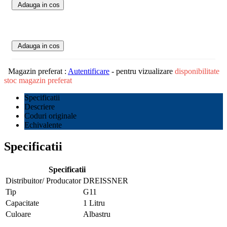
Adauga in cos
Adauga in cos
Magazin preferat :
Autentificare
- pentru vizualizare
disponibilitate
stoc magazin preferat
Specificatii
Descriere
Coduri originale
Echivalente
Specificatii
Specificatii
Distribuitor/ Producator
DREISSNER
Tip
G11
Capacitate
1 Litru
Culoare
Albastru