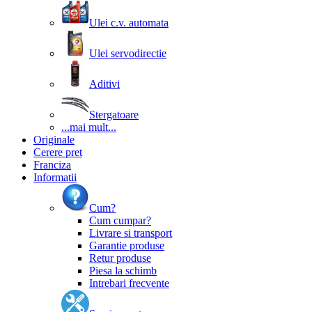
Ulei c.v. automata
Ulei servodirectie
Aditivi
Stergatoare
...mai mult...
Originale
Cerere pret
Franciza
Informatii
Cum?
Cum cumpar?
Livrare si transport
Garantie produse
Retur produse
Piesa la schimb
Intrebari frecvente