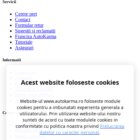
Servicii
Cerere pret
Contact
Formular retur
Sugestii si reclamatii
Franciza AutoKarma
Tutoriale
Asigurari
Informatii
Despre noi
Angajari
Acest website foloseste cookies
Blog auto
Termeni si Conditii
Prelucrarea datelor
A.N.P.C. 0219551
Website-ul www.autokarma.ro foloseste module
cookies pentru a imbunatati experienta generala a
Contul meu
utilizatorului. Prin utilizarea website-ului nostru
sunteti de acord cu toate modulele cookies in
Contul meu
conformitate cu politica noastra privind
Prelucrarea
Masinile mele
datelor cu caracter personal
.
Istoric comenzi