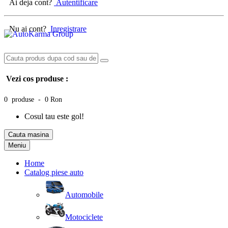
Ai deja cont?
Autentificare
Nu ai cont?
Inregistrare
Vezi cos produse :
0 produse - 0 Ron
Cosul tau este gol!
Cauta masina
Meniu
Home
Catalog piese auto
Automobile
Motociclete