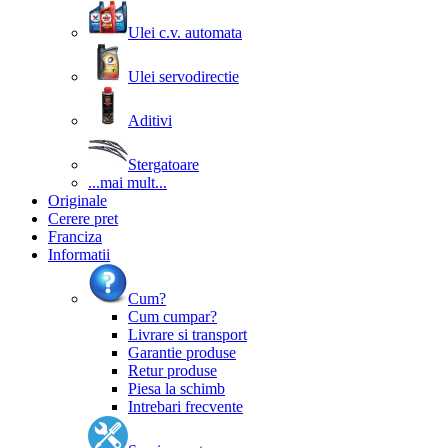
Ulei c.v. automata
Ulei servodirectie
Aditivi
Stergatoare
...mai mult...
Originale
Cerere pret
Franciza
Informatii
Cum?
Cum cumpar?
Livrare si transport
Garantie produse
Retur produse
Piesa la schimb
Intrebari frecvente