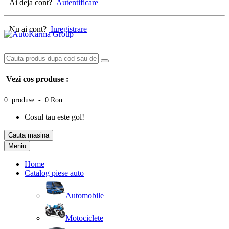
Ai deja cont?
Autentificare
Nu ai cont?
Inregistrare
Vezi cos produse :
0 produse - 0 Ron
Cosul tau este gol!
Cauta masina
Meniu
Home
Catalog piese auto
Automobile
Motociclete