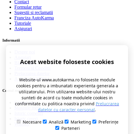
Contact
Formular retur
Sugestii si reclamatii
Franciza AutoKarma
Tutoriale
Asigurari
Informatii
Despre noi
Angajari
Acest website foloseste cookies
Blog auto
Termeni si Conditii
Prelucrarea datelor
A.N.P.C. 0219551
Website-ul www.autokarma.ro foloseste module
cookies pentru a imbunatati experienta generala a
Contul meu
utilizatorului. Prin utilizarea website-ului nostru
sunteti de acord cu toate modulele cookies in
Contul meu
conformitate cu politica noastra privind
Prelucrarea
Masinile mele
datelor cu caracter personal
.
Istoric comenzi
Istoric cereri
Necesare
Analiză
Marketing
Preferințe
Wishlist
Parteneri