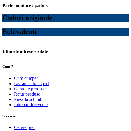
Parte montare :
parbriz
Coduri originale
Echivalente
Ultimele adrese vizitate
Cum ?
Cum cumpar
Livrare si transport
Garantie produse
Retur produse
Piesa la schimb
Intrebari frecvente
Servicii
Cerere pret