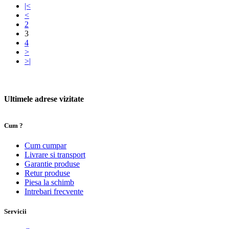
|<
<
2
3
4
>
>|
Ultimele adrese vizitate
Cum ?
Cum cumpar
Livrare si transport
Garantie produse
Retur produse
Piesa la schimb
Intrebari frecvente
Servicii