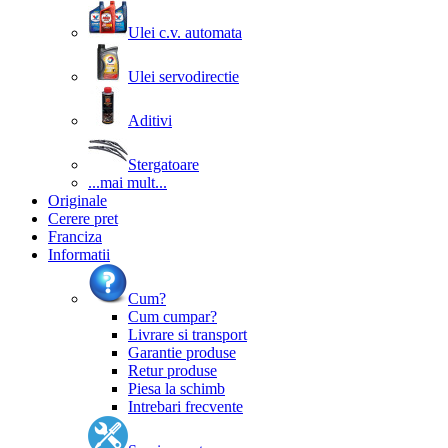
Ulei c.v. automata
Ulei servodirectie
Aditivi
Stergatoare
...mai mult...
Originale
Cerere pret
Franciza
Informatii
Cum?
Cum cumpar?
Livrare si transport
Garantie produse
Retur produse
Piesa la schimb
Intrebari frecvente