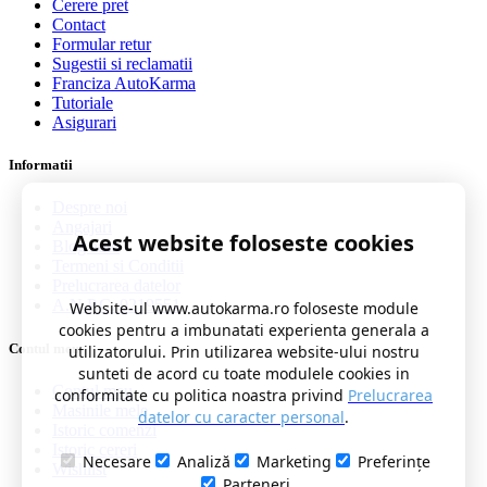
Cerere pret
Contact
Formular retur
Sugestii si reclamatii
Franciza AutoKarma
Tutoriale
Asigurari
Informatii
Despre noi
Angajari
Acest website foloseste cookies
Blog auto
Termeni si Conditii
Prelucrarea datelor
A.N.P.C. 0219551
Website-ul www.autokarma.ro foloseste module
cookies pentru a imbunatati experienta generala a
Contul meu
utilizatorului. Prin utilizarea website-ului nostru
sunteti de acord cu toate modulele cookies in
Contul meu
conformitate cu politica noastra privind
Prelucrarea
Masinile mele
datelor cu caracter personal
.
Istoric comenzi
Istoric cereri
Necesare
Analiză
Marketing
Preferințe
Wishlist
Parteneri