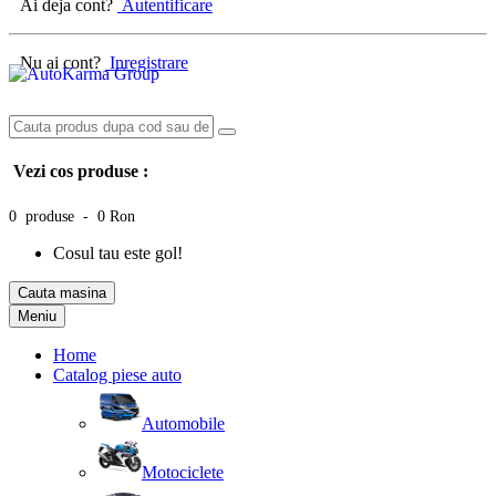
Ai deja cont?
Autentificare
Nu ai cont?
Inregistrare
Vezi cos produse :
0 produse - 0 Ron
Cosul tau este gol!
Cauta masina
Meniu
Home
Catalog piese auto
Automobile
Motociclete