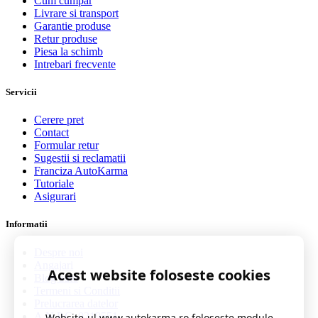
Cum cumpar
Livrare si transport
Garantie produse
Retur produse
Piesa la schimb
Intrebari frecvente
Servicii
Cerere pret
Contact
Formular retur
Sugestii si reclamatii
Franciza AutoKarma
Tutoriale
Asigurari
Informatii
Despre noi
Angajari
Acest website foloseste cookies
Blog auto
Termeni si Conditii
Prelucrarea datelor
A.N.P.C. 0219551
Website-ul www.autokarma.ro foloseste module