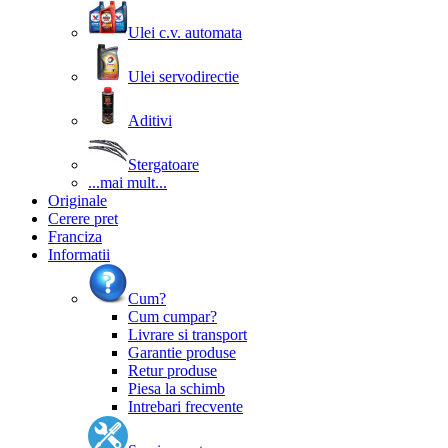
Ulei c.v. automata
Ulei servodirectie
Aditivi
Stergatoare
...mai mult...
Originale
Cerere pret
Franciza
Informatii
Cum?
Cum cumpar?
Livrare si transport
Garantie produse
Retur produse
Piesa la schimb
Intrebari frecvente