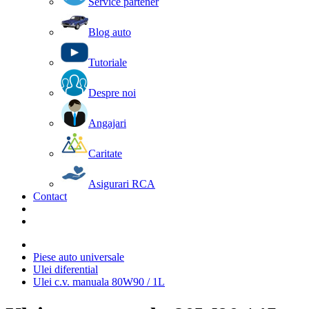
Service partener
Blog auto
Tutoriale
Despre noi
Angajari
Caritate
Asigurari RCA
Contact
Piese auto universale
Ulei diferential
Ulei c.v. manuala 80W90 / 1L