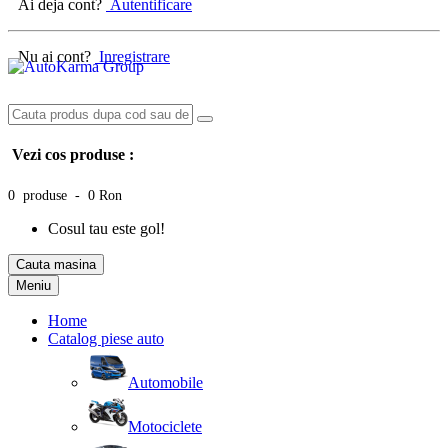
Ai deja cont?
Autentificare
Nu ai cont?
Inregistrare
Vezi cos produse :
0 produse - 0 Ron
Cosul tau este gol!
Cauta masina
Meniu
Home
Catalog piese auto
Automobile
Motociclete