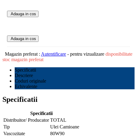
Adauga in cos
Adauga in cos
Magazin preferat :
Autentificare
- pentru vizualizare
disponibilitate
stoc magazin preferat
Specificatii
Descriere
Coduri originale
Echivalente
Specificatii
Specificatii
Distribuitor/ Producator
TOTAL
Tip
Ulei Camioane
Vascozitate
80W90