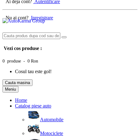
Ai deja cont?
Autentificare
Nu ai cont?
Inregistrare
Vezi cos produse :
0 produse - 0 Ron
Cosul tau este gol!
Cauta masina
Meniu
Home
Catalog piese auto
Automobile
Motociclete