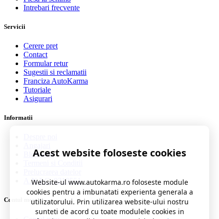
Intrebari frecvente
Servicii
Cerere pret
Contact
Formular retur
Sugestii si reclamatii
Franciza AutoKarma
Tutoriale
Asigurari
Informatii
Despre noi
Angajari
Acest website foloseste cookies
Blog auto
Termeni si Conditii
Prelucrarea datelor
A.N.P.C. 0219551
Website-ul www.autokarma.ro foloseste module
cookies pentru a imbunatati experienta generala a
Contul meu
utilizatorului. Prin utilizarea website-ului nostru
sunteti de acord cu toate modulele cookies in