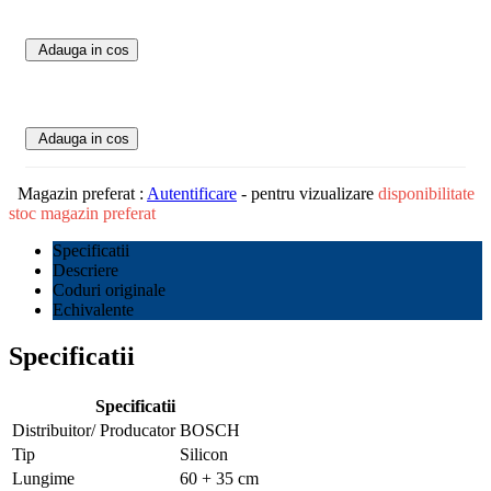
Adauga in cos
Adauga in cos
Magazin preferat :
Autentificare
- pentru vizualizare
disponibilitate
stoc magazin preferat
Specificatii
Descriere
Coduri originale
Echivalente
Specificatii
Specificatii
Distribuitor/ Producator
BOSCH
Tip
Silicon
Lungime
60 + 35 cm