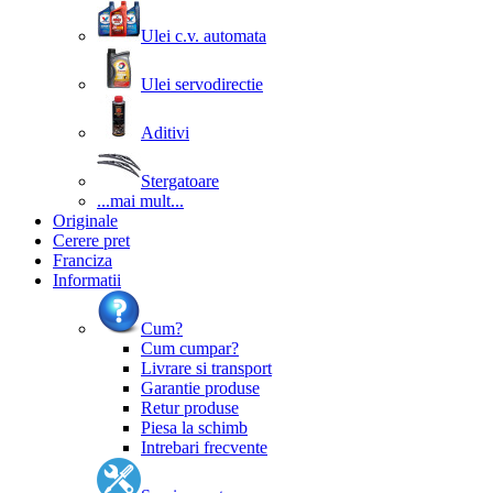
Ulei c.v. automata
Ulei servodirectie
Aditivi
Stergatoare
...mai mult...
Originale
Cerere pret
Franciza
Informatii
Cum?
Cum cumpar?
Livrare si transport
Garantie produse
Retur produse
Piesa la schimb
Intrebari frecvente