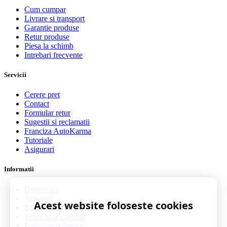
Cum cumpar
Livrare si transport
Garantie produse
Retur produse
Piesa la schimb
Intrebari frecvente
Servicii
Cerere pret
Contact
Formular retur
Sugestii si reclamatii
Franciza AutoKarma
Tutoriale
Asigurari
Informatii
Despre noi
Angajari
Acest website foloseste cookies
Blog auto
Termeni si Conditii
Prelucrarea datelor