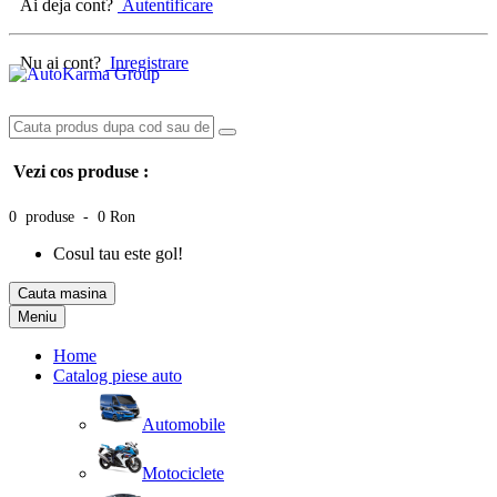
Ai deja cont?
Autentificare
Nu ai cont?
Inregistrare
Vezi cos produse :
0 produse - 0 Ron
Cosul tau este gol!
Cauta masina
Meniu
Home
Catalog piese auto
Automobile
Motociclete