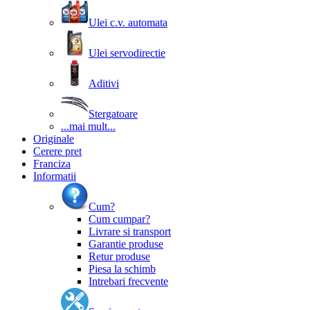
Ulei c.v. automata
Ulei servodirectie
Aditivi
Stergatoare
...mai mult...
Originale
Cerere pret
Franciza
Informatii
Cum?
Cum cumpar?
Livrare si transport
Garantie produse
Retur produse
Piesa la schimb
Intrebari frecvente