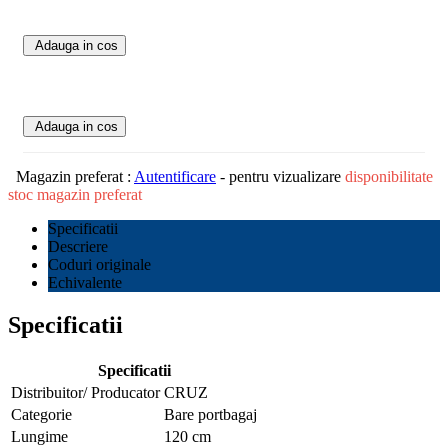
Adauga in cos
Adauga in cos
Magazin preferat :
Autentificare
- pentru vizualizare
disponibilitate
stoc magazin preferat
Specificatii
Descriere
Coduri originale
Echivalente
Specificatii
Specificatii
Distribuitor/ Producator
CRUZ
Categorie
Bare portbagaj
Lungime
120 cm