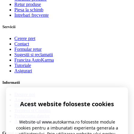
Retur produse
Piesa la schimb
Intrebari frecvente
Servicii
Cerere pret
Contact
Formular retur
Sugestii si reclamatii
Franciza AutoKarma
Tutoriale
Asigurari
Informatii
Despre noi
Angajari
Acest website foloseste cookies
Blog auto
Termeni si Conditii
Prelucrarea datelor
A.N.P.C. 0219551
Website-ul www.autokarma.ro foloseste module
cookies pentru a imbunatati experienta generala a
Contul meu
utilizatorului. Prin utilizarea website-ului nostru