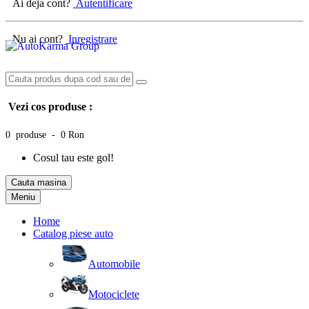
Ai deja cont?
Autentificare
Nu ai cont?
Inregistrare
Vezi cos produse :
0 produse - 0 Ron
Cosul tau este gol!
Cauta masina
Meniu
Home
Catalog piese auto
Automobile
Motociclete