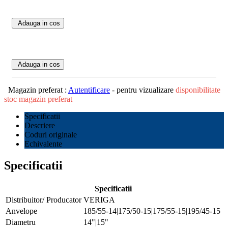
Adauga in cos
Adauga in cos
Magazin preferat :
Autentificare
- pentru vizualizare
disponibilitate
stoc magazin preferat
Specificatii
Descriere
Coduri originale
Echivalente
Specificatii
Specificatii
Distribuitor/ Producator
VERIGA
Anvelope
185/55-14|175/50-15|175/55-15|195/45-15
Diametru
14"|15"