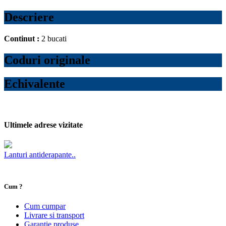
Descriere
Continut :
2 bucati
Coduri originale
Echivalente
Ultimele adrese vizitate
Lanturi antiderapante..
Cum ?
Cum cumpar
Livrare si transport
Garantie produse