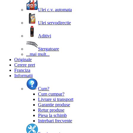
Ulei c.v. automata
Ulei servodirectie
Aditivi
Stergatoare
...mai mult...
Originale
Cerere pret
Franciza
Informatii
Cum?
Cum cumpar?
Livrare si transport
Garantie produse
Retur produse
Piesa la schimb
Intrebari frecvente