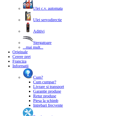
Ulei c.v. automata
Ulei servodirectie
Aditivi
Stergatoare
...mai mult...
Originale
Cerere pret
Franciza
Informatii
Cum?
Cum cumpar?
Livrare si transport
Garantie produse
Retur produse
Piesa la schimb
Intrebari frecvente