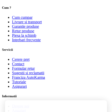
Cum ?
Cum cumpar
Livrare si transport
Garantie produse
Retur produse
Piesa la schimb
Intrebari frecvente
Servicii
Cerere pret
Contact
Formular retur
Sugestii si reclamatii
Franciza AutoKarma
Tutoriale
Asigurari
Informatii
Despre noi
Angajari