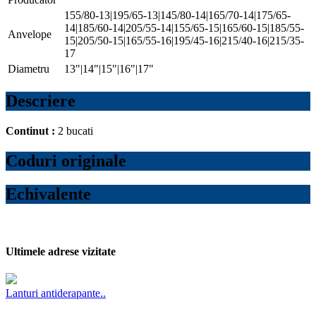
155/80-13|195/65-13|145/80-14|165/70-14|175/65-
14|185/60-14|205/55-14|155/65-15|165/60-15|185/55-
Anvelope
15|205/50-15|165/55-16|195/45-16|215/40-16|215/35-
17
Diametru
13"|14"|15"|16"|17"
Descriere
Continut :
2 bucati
Coduri originale
Echivalente
Ultimele adrese vizitate
Lanturi antiderapante..