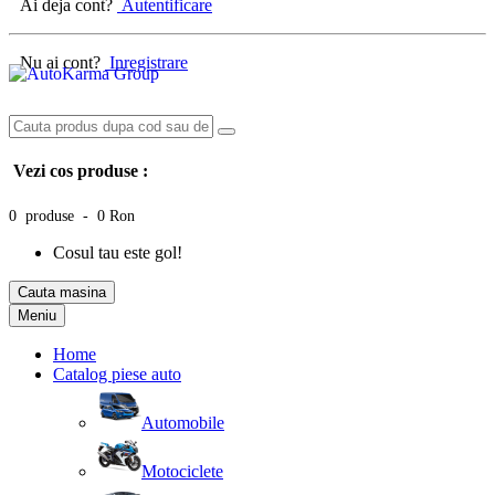
Ai deja cont?
Autentificare
Nu ai cont?
Inregistrare
Vezi cos produse :
0 produse - 0 Ron
Cosul tau este gol!
Cauta masina
Meniu
Home
Catalog piese auto
Automobile
Motociclete