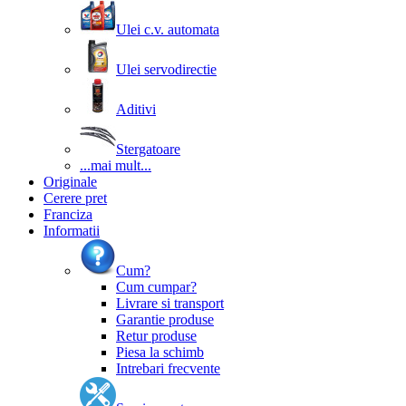
Ulei c.v. automata
Ulei servodirectie
Aditivi
Stergatoare
...mai mult...
Originale
Cerere pret
Franciza
Informatii
Cum?
Cum cumpar?
Livrare si transport
Garantie produse
Retur produse
Piesa la schimb
Intrebari frecvente