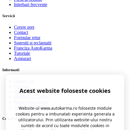
Intrebari frecvente
Servicii
Cerere pret
Contact
Formular retur
Sugestii si reclamatii
Franciza AutoKarma
Tutoriale
Asigurari
Informatii
Despre noi
Angajari
Acest website foloseste cookies
Blog auto
Termeni si Conditii
Prelucrarea datelor
A.N.P.C. 0219551
Website-ul www.autokarma.ro foloseste module
cookies pentru a imbunatati experienta generala a
Contul meu
utilizatorului. Prin utilizarea website-ului nostru
sunteti de acord cu toate modulele cookies in