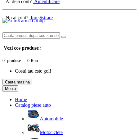
Ai deja cont?
Autentificare
Nu ai cont?
Inregistrare
Vezi cos produse :
0 produse - 0 Ron
Cosul tau este gol!
Cauta masina
Meniu
Home
Catalog piese auto
Automobile
Motociclete