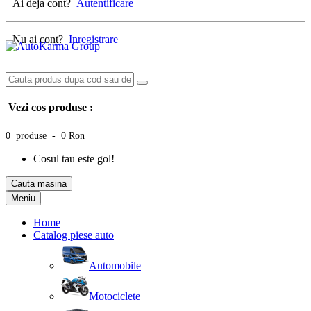
Ai deja cont?
Autentificare
Nu ai cont?
Inregistrare
Vezi cos produse :
0 produse - 0 Ron
Cosul tau este gol!
Cauta masina
Meniu
Home
Catalog piese auto
Automobile
Motociclete