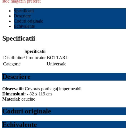
stoc magazin preferat
Specificatii
Descriere
Coduri originale
Echivalente
Specificatii
Specificatii
Distribuitor/ Producator
BOTTARI
Categorie
Universale
Descriere
Observatii:
Covoras portbagaj impermeabil
Dimensiuni:
- 82 x 119 cm
Material:
cauciuc
Coduri originale
Echivalente