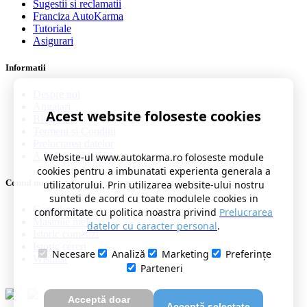
Sugestii si reclamatii
Franciza AutoKarma
Tutoriale
Asigurari
Informatii
Despre noi
Angajari
Acest website foloseste cookies
Blog auto
Termeni si Conditii
Prelucrarea datelor
A.N.P.C. 0219551
Website-ul www.autokarma.ro foloseste module
cookies pentru a imbunatati experienta generala a
Contul meu
utilizatorului. Prin utilizarea website-ului nostru
sunteti de acord cu toate modulele cookies in
Contul meu
conformitate cu politica noastra privind
Prelucrarea
Masinile mele
datelor cu caracter personal
.
Istoric comenzi
Istoric cereri
Necesare
Analiză
Marketing
Preferințe
Wishlist
Parteneri
Acceptă doar
Acceptă selectate