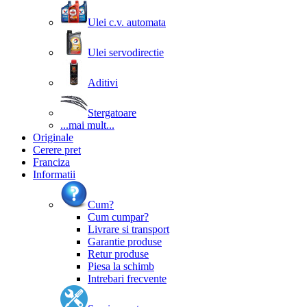
Ulei c.v. automata
Ulei servodirectie
Aditivi
Stergatoare
...mai mult...
Originale
Cerere pret
Franciza
Informatii
Cum?
Cum cumpar?
Livrare si transport
Garantie produse
Retur produse
Piesa la schimb
Intrebari frecvente