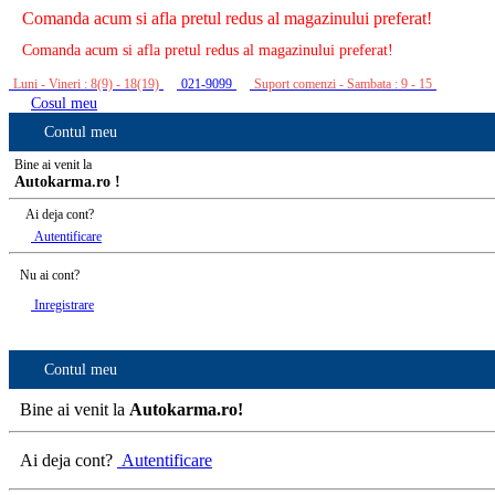
Comanda acum si afla pretul redus al magazinului preferat!
Comanda acum si afla pretul redus al magazinului preferat!
Luni - Vineri : 8(9) - 18(19)
021-9099
Suport comenzi - Sambata : 9 - 15
Cosul meu
Contul meu
Bine ai venit la
Autokarma.ro !
Ai deja cont?
Autentificare
Nu ai cont?
Inregistrare
Contul meu
Bine ai venit la
Autokarma.ro!
Ai deja cont?
Autentificare