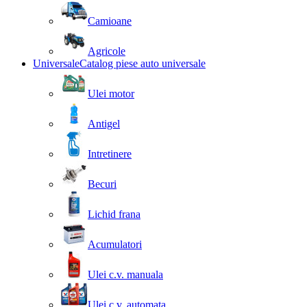
Camioane
Agricole
Universale
Catalog piese auto universale
Ulei motor
Antigel
Intretinere
Becuri
Lichid frana
Acumulatori
Ulei c.v. manuala
Ulei c.v. automata