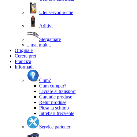
Ulei servodirectie
Aditivi
Stergatoare
...mai mult...
Originale
Cerere pret
Franciza
Informatii
Cum?
Cum cumpar?
Livrare si transport
Garantie produse
Retur produse
Piesa la schimb
Intrebari frecvente
Service partener