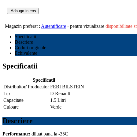
Adauga in cos
Magazin preferat :
Autentificare
- pentru vizualizare
disponibilitate 
Specificatii
Descriere
Coduri originale
Echivalente
Specificatii
Specificatii
Distribuitor/ Producator
FEBI BILSTEIN
Tip
D Renault
Capacitate
1.5 Litri
Culoare
Verde
Descriere
Performante:
diluat pana la -35C