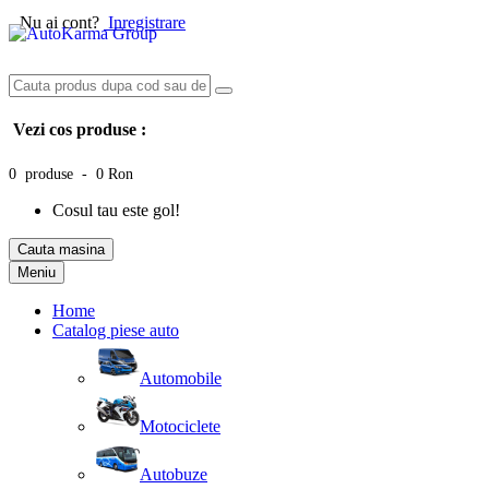
Nu ai cont?
Inregistrare
Vezi cos produse :
0 produse - 0 Ron
Cosul tau este gol!
Cauta masina
Meniu
Home
Catalog piese auto
Automobile
Motociclete
Autobuze