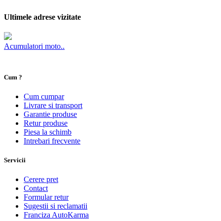
Ultimele adrese vizitate
Acumulatori moto..
Cum ?
Cum cumpar
Livrare si transport
Garantie produse
Retur produse
Piesa la schimb
Intrebari frecvente
Servicii
Cerere pret
Contact
Formular retur
Sugestii si reclamatii
Franciza AutoKarma