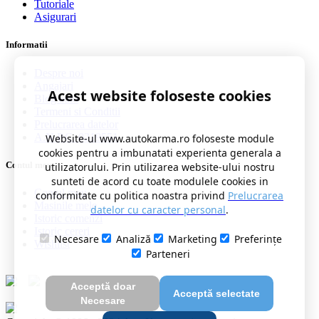
Tutoriale
Asigurari
Informatii
Despre noi
Angajari
Acest website foloseste cookies
Blog auto
Termeni si Conditii
Prelucrarea datelor
A.N.P.C. 0219551
Website-ul www.autokarma.ro foloseste module
cookies pentru a imbunatati experienta generala a
Contul meu
utilizatorului. Prin utilizarea website-ului nostru
sunteti de acord cu toate modulele cookies in
Contul meu
conformitate cu politica noastra privind
Prelucrarea
Masinile mele
datelor cu caracter personal
.
Istoric comenzi
Istoric cereri
Necesare
Analiză
Marketing
Preferințe
Wishlist
Parteneri
Acceptă doar
Acceptă selectate
Necesare