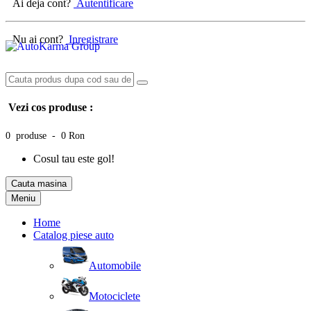
Ai deja cont?
Autentificare
Nu ai cont?
Inregistrare
Vezi cos produse :
0 produse - 0 Ron
Cosul tau este gol!
Cauta masina
Meniu
Home
Catalog piese auto
Automobile
Motociclete