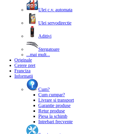
Ulei c.v. automata
Ulei servodirectie
Aditivi
Stergatoare
...mai mult...
Originale
Cerere pret
Franciza
Informatii
Cum?
Cum cumpar?
Livrare si transport
Garantie produse
Retur produse
Piesa la schimb
Intrebari frecvente