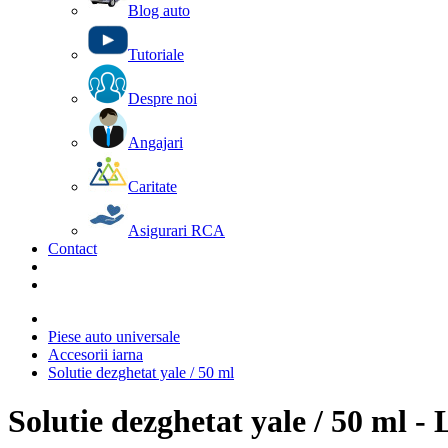
Blog auto
Tutoriale
Despre noi
Angajari
Caritate
Asigurari RCA
Contact
Piese auto universale
Accesorii iarna
Solutie dezghetat yale / 50 ml
Solutie dezghetat yale / 50 ml