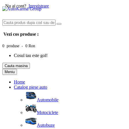
Nu ai cont?
Inregistrare
Vezi cos produse :
0 produse - 0 Ron
Cosul tau este gol!
Cauta masina
Meniu
Home
Catalog piese auto
Automobile
Motociclete
Autobuze