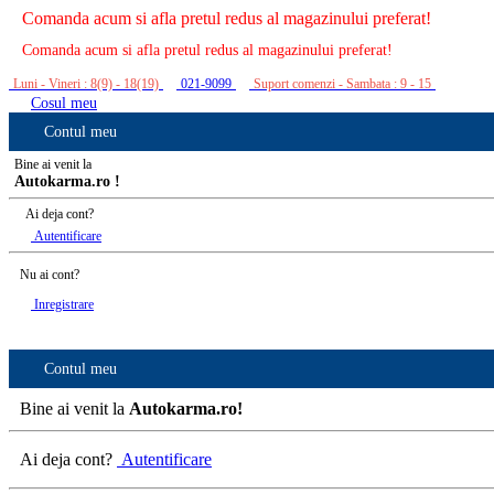
Comanda acum si afla pretul redus al magazinului preferat!
Comanda acum si afla pretul redus al magazinului preferat!
Luni - Vineri : 8(9) - 18(19)
021-9099
Suport comenzi - Sambata : 9 - 15
Cosul meu
Contul meu
Bine ai venit la
Autokarma.ro !
Ai deja cont?
Autentificare
Nu ai cont?
Inregistrare
Contul meu
Bine ai venit la
Autokarma.ro!
Ai deja cont?
Autentificare