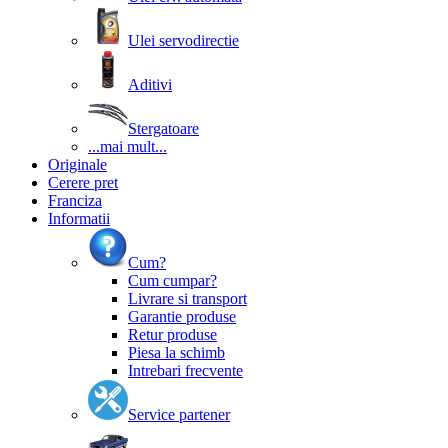
Ulei servodirectie
Aditivi
Stergatoare
...mai mult...
Originale
Cerere pret
Franciza
Informatii
Cum?
Cum cumpar?
Livrare si transport
Garantie produse
Retur produse
Piesa la schimb
Intrebari frecvente
Service partener