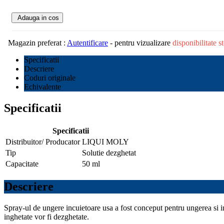
Adauga in cos
Magazin preferat :
Autentificare
- pentru vizualizare
disponibilitate 
Specificatii
Descriere
Coduri originale
Echivalente
Specificatii
Specificatii
Distribuitor/ Producator
LIQUI MOLY
Tip
Solutie dezghetat
Capacitate
50 ml
Descriere
Spray-ul de ungere incuietoare usa a fost conceput pentru ungerea si in
inghetate vor fi dezghetate.