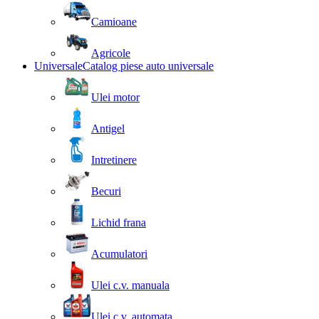
Camioane
Agricole
Universale
Catalog piese auto universale
Ulei motor
Antigel
Intretinere
Becuri
Lichid frana
Acumulatori
Ulei c.v. manuala
Ulei c.v. automata