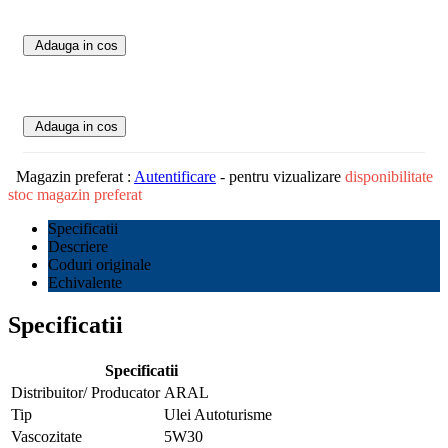
Adauga in cos
Adauga in cos
Magazin preferat :
Autentificare
- pentru vizualizare
disponibilitate
stoc magazin preferat
Specificatii
Descriere
Coduri originale
Echivalente
Specificatii
Specificatii
Distribuitor/ Producator
ARAL
Tip
Ulei Autoturisme
Vascozitate
5W30