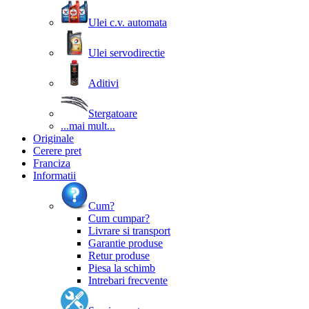
Ulei c.v. automata
Ulei servodirectie
Aditivi
Stergatoare
...mai mult...
Originale
Cerere pret
Franciza
Informatii
Cum?
Cum cumpar?
Livrare si transport
Garantie produse
Retur produse
Piesa la schimb
Intrebari frecvente