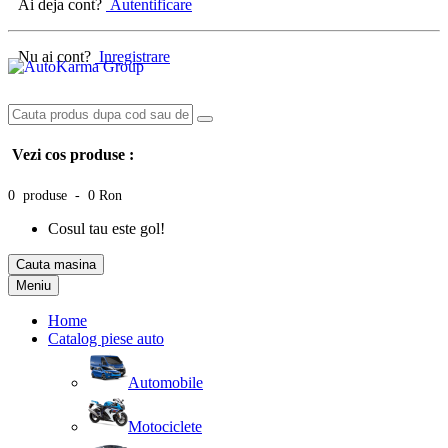
Ai deja cont?
Autentificare
Nu ai cont?
Inregistrare
Vezi cos produse :
0 produse - 0 Ron
Cosul tau este gol!
Cauta masina
Meniu
Home
Catalog piese auto
Automobile
Motociclete