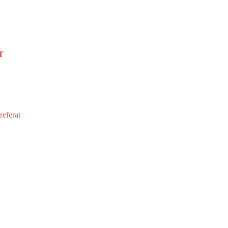
T
referat