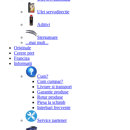
Ulei servodirectie
Aditivi
Stergatoare
...mai mult...
Originale
Cerere pret
Franciza
Informatii
Cum?
Cum cumpar?
Livrare si transport
Garantie produse
Retur produse
Piesa la schimb
Intrebari frecvente
Service partener