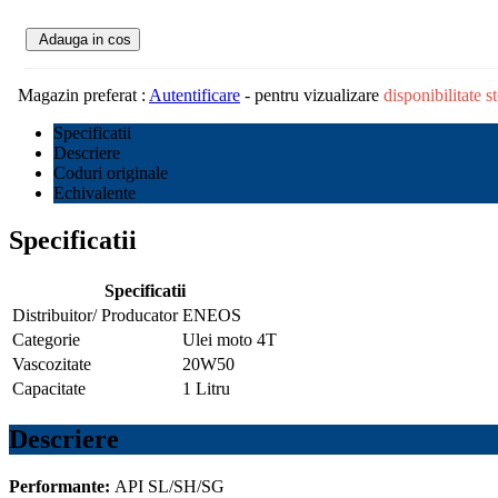
Adauga in cos
Magazin preferat :
Autentificare
- pentru vizualizare
disponibilitate 
Specificatii
Descriere
Coduri originale
Echivalente
Specificatii
Specificatii
Distribuitor/ Producator
ENEOS
Categorie
Ulei moto 4T
Vascozitate
20W50
Capacitate
1 Litru
Descriere
Performante:
API SL/SH/SG