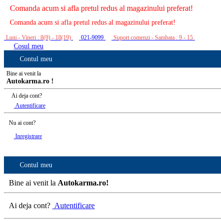
Comanda acum si afla pretul redus al magazinului preferat!
Comanda acum si afla pretul redus al magazinului preferat!
Luni - Vineri : 8(9) - 18(19)
021-9099
Suport comenzi - Sambata : 9 - 15
Cosul meu
Contul meu
Bine ai venit la
Autokarma.ro !
Ai deja cont?
Autentificare
Nu ai cont?
Inregistrare
Contul meu
Bine ai venit la
Autokarma.ro!
Ai deja cont?
Autentificare