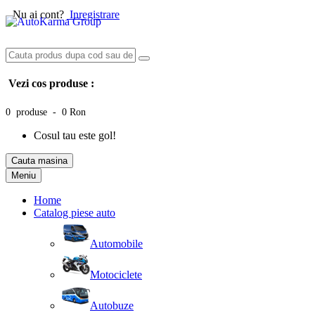
Nu ai cont?
Inregistrare
Vezi cos produse :
0 produse - 0 Ron
Cosul tau este gol!
Cauta masina
Meniu
Home
Catalog piese auto
Automobile
Motociclete
Autobuze