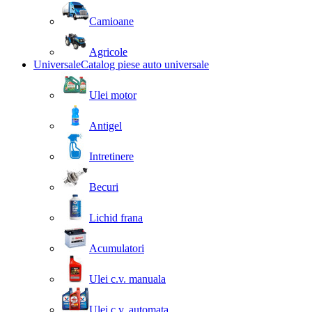
Camioane
Agricole
Universale
Catalog piese auto universale
Ulei motor
Antigel
Intretinere
Becuri
Lichid frana
Acumulatori
Ulei c.v. manuala
Ulei c.v. automata