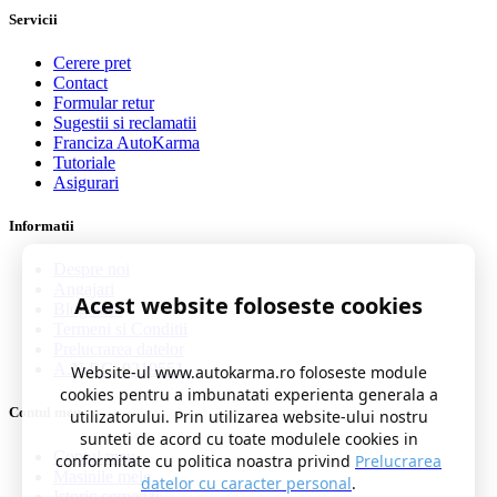
Servicii
Cerere pret
Contact
Formular retur
Sugestii si reclamatii
Franciza AutoKarma
Tutoriale
Asigurari
Informatii
Despre noi
Angajari
Acest website foloseste cookies
Blog auto
Termeni si Conditii
Prelucrarea datelor
A.N.P.C. 0219551
Website-ul www.autokarma.ro foloseste module
cookies pentru a imbunatati experienta generala a
Contul meu
utilizatorului. Prin utilizarea website-ului nostru
sunteti de acord cu toate modulele cookies in
Contul meu
conformitate cu politica noastra privind
Prelucrarea
Masinile mele
datelor cu caracter personal
.
Istoric comenzi