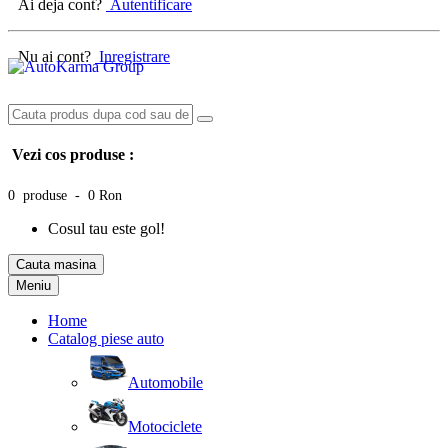
Ai deja cont?
Autentificare
Nu ai cont?
Inregistrare
Vezi cos produse :
0 produse - 0 Ron
Cosul tau este gol!
Cauta masina
Meniu
Home
Catalog piese auto
Automobile
Motociclete