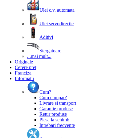
Ulei c.v. automata
Ulei servodirectie
Aditivi
Stergatoare
...mai mult...
Originale
Cerere pret
Franciza
Informatii
Cum?
Cum cumpar?
Livrare si transport
Garantie produse
Retur produse
Piesa la schimb
Intrebari frecvente