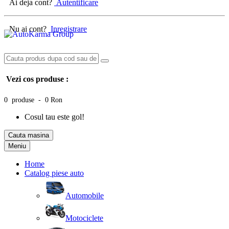
Ai deja cont?
Autentificare
Nu ai cont?
Inregistrare
Vezi cos produse :
0 produse - 0 Ron
Cosul tau este gol!
Cauta masina
Meniu
Home
Catalog piese auto
Automobile
Motociclete