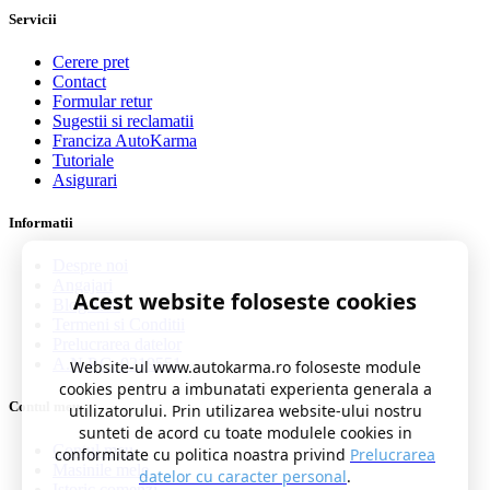
Servicii
Cerere pret
Contact
Formular retur
Sugestii si reclamatii
Franciza AutoKarma
Tutoriale
Asigurari
Informatii
Despre noi
Angajari
Acest website foloseste cookies
Blog auto
Termeni si Conditii
Prelucrarea datelor
A.N.P.C. 0219551
Website-ul www.autokarma.ro foloseste module
cookies pentru a imbunatati experienta generala a
Contul meu
utilizatorului. Prin utilizarea website-ului nostru
sunteti de acord cu toate modulele cookies in
Contul meu
conformitate cu politica noastra privind
Prelucrarea
Masinile mele
datelor cu caracter personal
.
Istoric comenzi