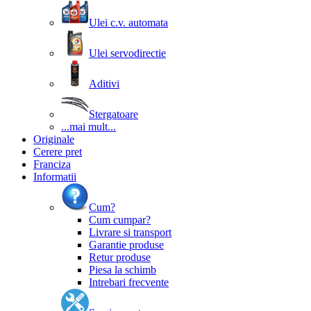
Ulei c.v. automata
Ulei servodirectie
Aditivi
Stergatoare
...mai mult...
Originale
Cerere pret
Franciza
Informatii
Cum?
Cum cumpar?
Livrare si transport
Garantie produse
Retur produse
Piesa la schimb
Intrebari frecvente