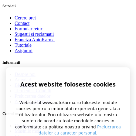
Servicii
Cerere pret
Contact
Formular retur
Sugestii si reclamatii
Franciza AutoKarma
Tutoriale
Asigurari
Informatii
Despre noi
Angajari
Acest website foloseste cookies
Blog auto
Termeni si Conditii
Prelucrarea datelor
A.N.P.C. 0219551
Website-ul www.autokarma.ro foloseste module
cookies pentru a imbunatati experienta generala a
Contul meu
utilizatorului. Prin utilizarea website-ului nostru
sunteti de acord cu toate modulele cookies in
Contul meu
conformitate cu politica noastra privind
Prelucrarea
Masinile mele
datelor cu caracter personal
.