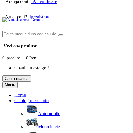
Ai deja cont?
Autentificare
Nu ai cont?
Inregistrare
Vezi cos produse :
0 produse - 0 Ron
Cosul tau este gol!
Cauta masina
Meniu
Home
Catalog piese auto
Automobile
Motociclete