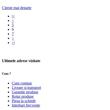
Citeste mai departe
|<
<
5
6
7
>
>|
Ultimele adrese vizitate
Cum ?
Cum cumpar
Livrare si transport
Garantie produse
Retur produse
Piesa la schimb
Intrebari frecvente