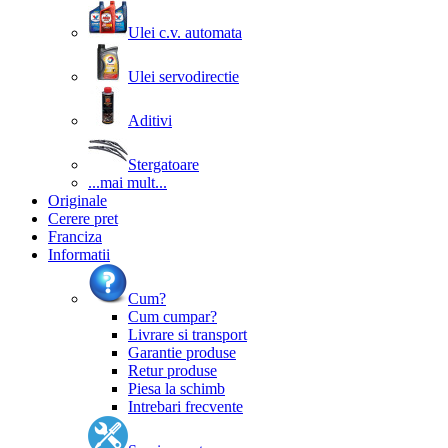
Ulei c.v. automata
Ulei servodirectie
Aditivi
Stergatoare
...mai mult...
Originale
Cerere pret
Franciza
Informatii
Cum?
Cum cumpar?
Livrare si transport
Garantie produse
Retur produse
Piesa la schimb
Intrebari frecvente