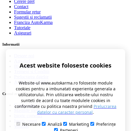
Cerere pret
Contact
Formular retur
Sugestii si reclamatii
Franciza AutoKarma
Tutoriale
Asigurari
Informatii
Despre noi
Angajari
Acest website foloseste cookies
Blog auto
Termeni si Conditii
Prelucrarea datelor
A.N.P.C. 0219551
Website-ul www.autokarma.ro foloseste module
cookies pentru a imbunatati experienta generala a
Contul meu
utilizatorului. Prin utilizarea website-ului nostru
sunteti de acord cu toate modulele cookies in
Contul meu
conformitate cu politica noastra privind
Prelucrarea
Masinile mele
datelor cu caracter personal
.
Istoric comenzi
Istoric cereri
Necesare
Analiză
Marketing
Preferințe
Wishlist
Parteneri