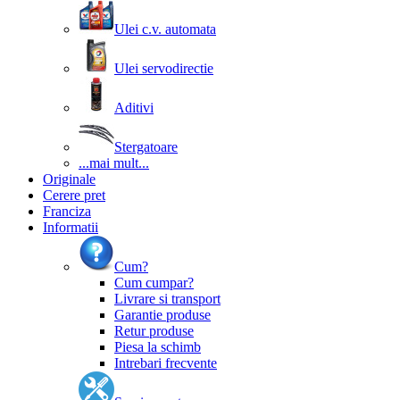
Ulei c.v. automata
Ulei servodirectie
Aditivi
Stergatoare
...mai mult...
Originale
Cerere pret
Franciza
Informatii
Cum?
Cum cumpar?
Livrare si transport
Garantie produse
Retur produse
Piesa la schimb
Intrebari frecvente