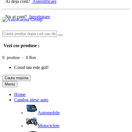
Ai deja cont?
Autentificare
Nu ai cont?
Inregistrare
Vezi cos produse :
0 produse - 0 Ron
Cosul tau este gol!
Cauta masina
Meniu
Home
Catalog piese auto
Automobile
Motociclete