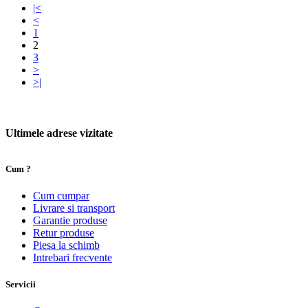
|<
<
1
2
3
>
>|
Ultimele adrese vizitate
Cum ?
Cum cumpar
Livrare si transport
Garantie produse
Retur produse
Piesa la schimb
Intrebari frecvente
Servicii